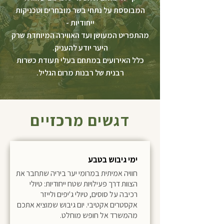
המבוססת על נתחי בשר מובחרים וטכניקות
ייחודיות -
מהתפריט המעושן ועד האווירה המיוחדת שרק
היער יודע להעניק.
כלל האירועים במתחם בעלי תעודת כשרות
רבנית של רבנות מרום הגליל.
דגשים מרכזיים
ימי גיבוש בטבע
חוויה אמיתית במרומי יער ביריה שתחבר את
הצוות דרך פעילויות שטח ייחודיות: טיולי
רכיבה על סוסים, טיולי ג'יפים ולייזר
אקסטרים אקטיבי. יום גיבוש שמוציא אתכם
מהמשרד אל חופש מוחלט.