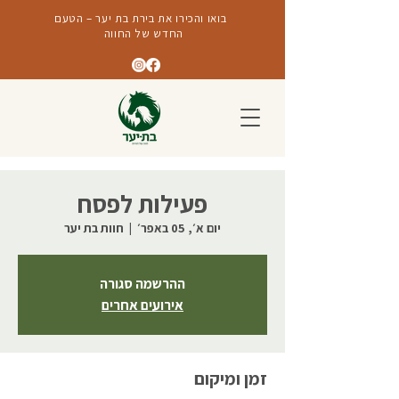
בואו והכירו את בירת בת יער – הטעם
החדש של החווה
פעילות לפסח
יום א׳, 05 באפר׳
  |  
חוות בת יער
ההרשמה סגורה
אירועים אחרים
זמן ומיקום