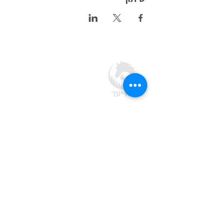
חוות בת יער
מסעדה · חוות סוסים · אירועים בטבע
בלב יער ביריה, מצפה עמוקה ב
גליל העליון
צרו קשר
04-692-1788
office@batyaar.co.il
מצפה עמוקה, ד.נ. מרום גליל,
1380200