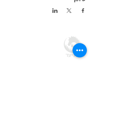
חוות בת יער
מסעדה · חוות סוסים · אירועים בטבע
בלב יער ביריה, מצפה עמוקה ב
גליל העליון
צרו קשר
04-692-1788
office@batyaar.co.il
מצפה עמוקה, ד.נ. מרום גליל,
1380200