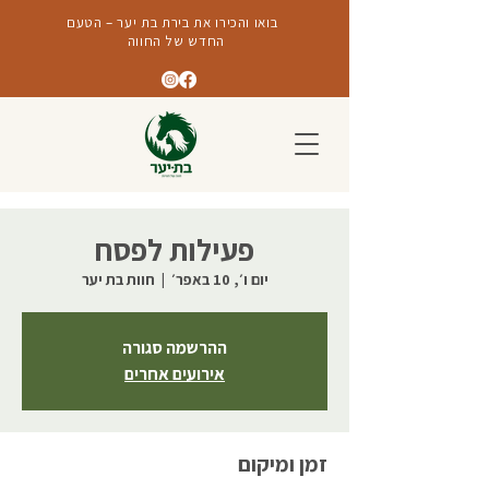
בואו והכירו את בירת בת יער – הטעם
החדש של החווה
פעילות לפסח
יום ו׳, 10 באפר׳
  |  
חוות בת יער
ההרשמה סגורה
אירועים אחרים
זמן ומיקום