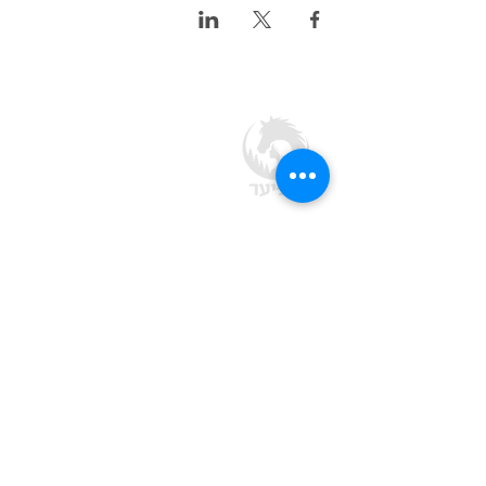
חוות בת יער
מסעדה · חוות סוסים · אירועים בטבע
בלב יער ביריה, מצפה עמוקה ב
גליל העליון
צרו קשר
04-692-1788
office@batyaar.co.il
מצפה עמוקה, ד.נ. מרום גליל,
1380200
שעות פתיחה