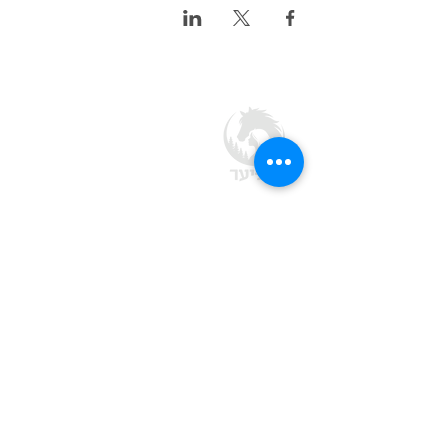
חוות בת יער
מסעדה · חוות סוסים · אירועים בטבע
בלב יער ביריה, מצפה עמוקה ב
גליל העליון
צרו קשר
04-692-1788
office@batyaar.co.il
מצפה עמוקה, ד.נ. מרום גליל,
1380200
שעות פתיחה